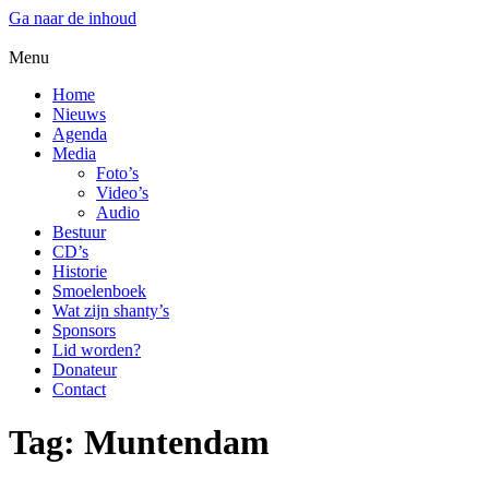
Ga naar de inhoud
Menu
Home
Nieuws
Agenda
Media
Foto’s
Video’s
Audio
Bestuur
CD’s
Historie
Smoelenboek
Wat zijn shanty’s
Sponsors
Lid worden?
Donateur
Contact
Tag:
Muntendam