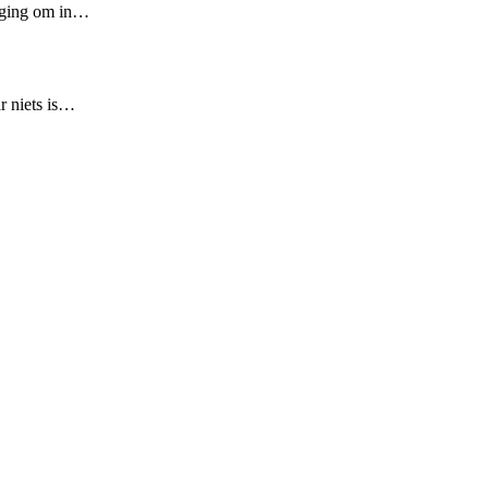
diging om in…
r niets is…