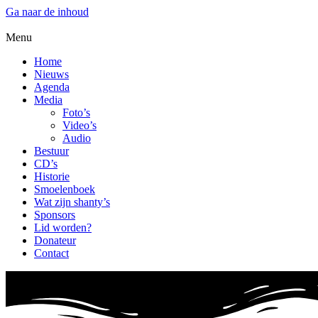
Ga naar de inhoud
Menu
Home
Nieuws
Agenda
Media
Foto’s
Video’s
Audio
Bestuur
CD’s
Historie
Smoelenboek
Wat zijn shanty’s
Sponsors
Lid worden?
Donateur
Contact