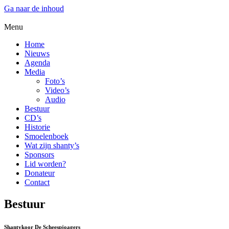
Ga naar de inhoud
Menu
Home
Nieuws
Agenda
Media
Foto’s
Video’s
Audio
Bestuur
CD’s
Historie
Smoelenboek
Wat zijn shanty’s
Sponsors
Lid worden?
Donateur
Contact
Bestuur
Shantykoor De Scheespjoagers