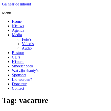
Ga naar de inhoud
Menu
Home
Nieuws
Agenda
Media
Foto’s
Video’s
Audio
Bestuur
CD’s
Historie
Smoelenboek
Wat zijn shanty’s
Sponsors
Lid worden?
Donateur
Contact
Tag:
vacature