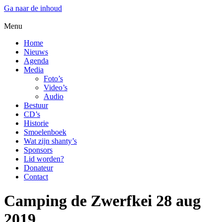
Ga naar de inhoud
Menu
Home
Nieuws
Agenda
Media
Foto’s
Video’s
Audio
Bestuur
CD’s
Historie
Smoelenboek
Wat zijn shanty’s
Sponsors
Lid worden?
Donateur
Contact
Camping de Zwerfkei 28 aug
2019