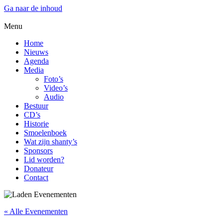
Ga naar de inhoud
Menu
Home
Nieuws
Agenda
Media
Foto’s
Video’s
Audio
Bestuur
CD’s
Historie
Smoelenboek
Wat zijn shanty’s
Sponsors
Lid worden?
Donateur
Contact
« Alle Evenementen