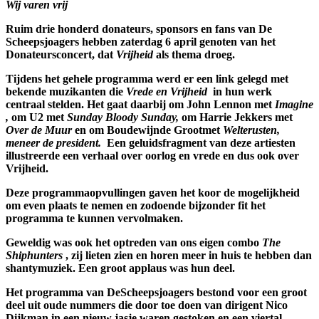
Wij varen vrij
Ruim drie honderd donateurs, sponsors en fans van De
Scheepsjoagers hebben zaterdag 6 april genoten van het
Donateursconcert, dat
Vrijheid
als thema droeg.
Tijdens het gehele programma werd er een link gelegd met
bekende muzikanten die
Vrede en Vrijheid
in hun werk
centraal stelden. Het gaat daarbij om John Lennon met
Imagine
,
om U2 met
Sunday Bloody Sunday,
om Harrie Jekkers met
Over de Muur
en om Boudewijnde Grootmet
Welterusten,
meneer de president.
Een geluidsfragment van deze artiesten
illustreerde een verhaal over oorlog en vrede en dus ook over
Vrijheid.
Deze programmaopvullingen gaven het koor de mogelijkheid
om even plaats te nemen en zodoende bijzonder fit het
programma te kunnen vervolmaken.
Geweldig was ook het optreden van ons eigen combo
The
Shiphunters
, zij lieten zien en horen meer in huis te hebben dan
shantymuziek. Een groot applaus was hun deel.
Het programma van DeScheepsjoagers bestond voor een groot
deel uit oude nummers die door toe doen van dirigent Nico
Dijkman in een nieuw jasje waren gestoken en een viertal