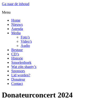
Ga naar de inhoud
Menu
Home
Nieuws
Agenda
Media
Foto’s
Video’s
Audio
Bestuur
CD’s
Historie
Smoelenboek
Wat zijn shanty’s
Sponsors
Lid worden?
Donateur
Contact
Donateurconcert 2024