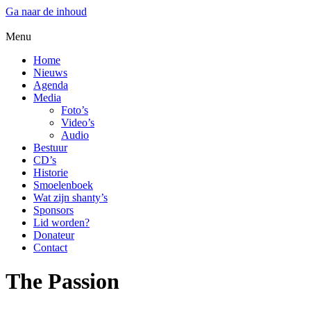
Ga naar de inhoud
Menu
Home
Nieuws
Agenda
Media
Foto’s
Video’s
Audio
Bestuur
CD’s
Historie
Smoelenboek
Wat zijn shanty’s
Sponsors
Lid worden?
Donateur
Contact
The Passion