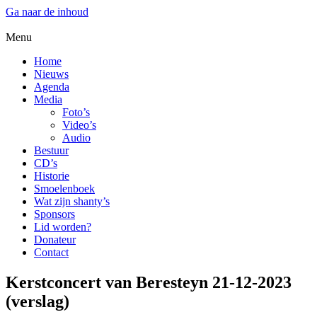
Ga naar de inhoud
Menu
Home
Nieuws
Agenda
Media
Foto’s
Video’s
Audio
Bestuur
CD’s
Historie
Smoelenboek
Wat zijn shanty’s
Sponsors
Lid worden?
Donateur
Contact
Kerstconcert van Beresteyn 21-12-2023
(verslag)