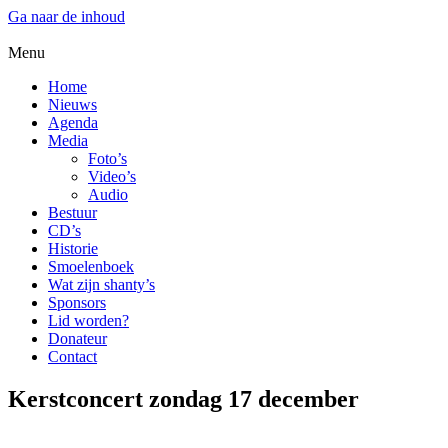
Ga naar de inhoud
Menu
Home
Nieuws
Agenda
Media
Foto’s
Video’s
Audio
Bestuur
CD’s
Historie
Smoelenboek
Wat zijn shanty’s
Sponsors
Lid worden?
Donateur
Contact
Kerstconcert zondag 17 december