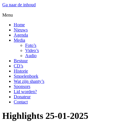
Ga naar de inhoud
Menu
Home
Nieuws
Agenda
Media
Foto’s
Video’s
Audio
Bestuur
CD’s
Historie
Smoelenboek
Wat zijn shanty’s
Sponsors
Lid worden?
Donateur
Contact
Highlights 25-01-2025